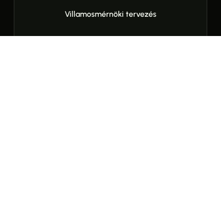
Villamosmérnöki tervezés
Drónos felmérés
Garanciális ügyintézés