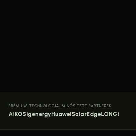
PRÉMIUM TECHNOLÓGIA, MINŐSÍTETT PARTNEREK
AIKO
Sigenergy
Huawei
SolarEdge
LONGi