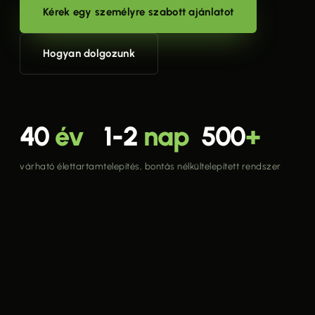
Kérek egy személyre szabott ajánlatot
Hogyan dolgozunk
40
év
1-2
nap
500
+
várható élettartam
telepítés, bontás nélkül
telepített rendszer